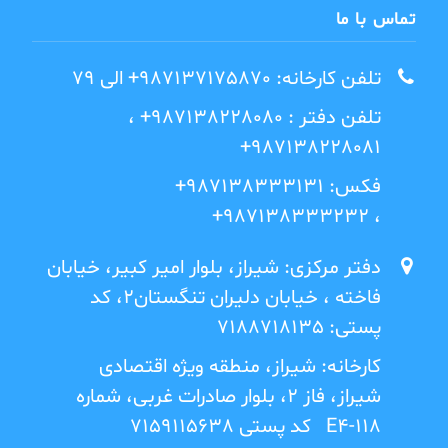
تماس با ما
تلفن کارخانه: 987137175870+ الی 79
تلفن دفتر : 987138228080+ ،
987138228081+
فکس: 987138333131+
، 987138333232+
دفتر مرکزی: شیراز، بلوار امیر کبیر، خیابان
فاخته ، خیابان دلیران تنگستان2، کد
پستی: 7188718135
کارخانه: شیراز، منطقه ویژه اقتصادی
شیراز، فاز 2، بلوار صادرات غربی، شماره
E4-118 کد پستی 7159115638