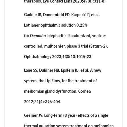
therapies. Eye Contact Lens 2023;49(8):311-8.
Gaddie IB, Donnenfeld ED, Karpecki P, et al.
Lotilaner ophthalmic solution 0.25%
for
Demodex
blepharitis: Randomized, vehicle-
controlled, multicenter, phase 3 trial (Saturn-2).
Ophthalmology 2023;130(10:1015-23.
Lane SS, DuBiner HB, Epstein RJ, et al. A new
system, the LipiFlow, for the treatment of
meibomian gland dysfunction. Cornea
2012;31(4):396-404.
Greiner JV. Long-term (3 year) effects of a single
thermal pulsation system treatment on meibomian