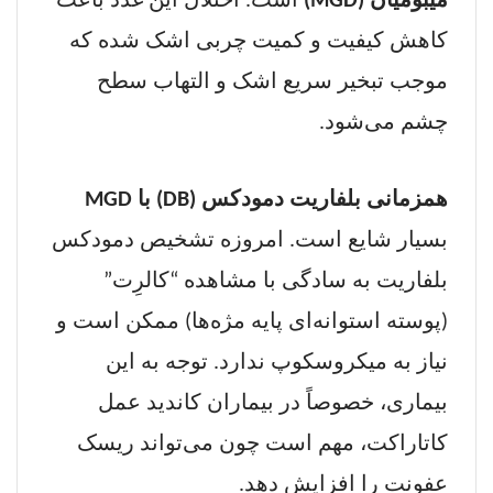
میبومیان (
MGD
)
است. اختلال این غدد باعث
کاهش کیفیت و کمیت چربی اشک شده که
موجب تبخیر سریع اشک و التهاب سطح
چشم می‌شود.
همزمانی بلفاریت دمودکس (
DB
) با
MGD
بسیار شایع است. امروزه تشخیص دمودکس
بلفاریت به سادگی با مشاهده “کالرِت”
(پوسته استوانه‌ای پایه مژه‌ها) ممکن است و
نیاز به میکروسکوپ ندارد. توجه به این
بیماری، خصوصاً در بیماران کاندید عمل
کاتاراکت، مهم است چون می‌تواند ریسک
عفونت را افزایش دهد.