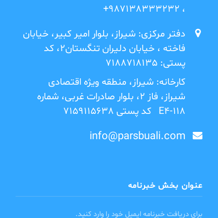
، 987138333232+
دفتر مرکزی: شیراز، بلوار امیر کبیر، خیابان
فاخته ، خیابان دلیران تنگستان2، کد
پستی: 7188718135
کارخانه: شیراز، منطقه ویژه اقتصادی
شیراز، فاز 2، بلوار صادرات غربی، شماره
E4-118 کد پستی 7159115638
info@parsbuali.com
عنوان بخش خبرنامه
برای دریافت خبرنامه ایمیل خود را وارد کنید.