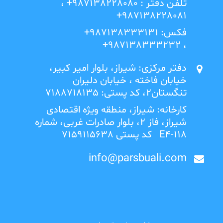
تلفن دفتر : 987138228080+ ،
987138228081+
فکس: 987138333131+
، 987138333232+
دفتر مرکزی: شیراز، بلوار امیر کبیر،
خیابان فاخته ، خیابان دلیران
تنگستان2، کد پستی: 7188718135
کارخانه: شیراز، منطقه ویژه اقتصادی
شیراز، فاز 2، بلوار صادرات غربی، شماره
E4-118 کد پستی 7159115638
info@parsbuali.com