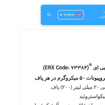
ت
English
یات
®
)
ERX Code: 73384
(
بی ای
روگرم در هر پاف
۲۰) پاف
یکواستروئید