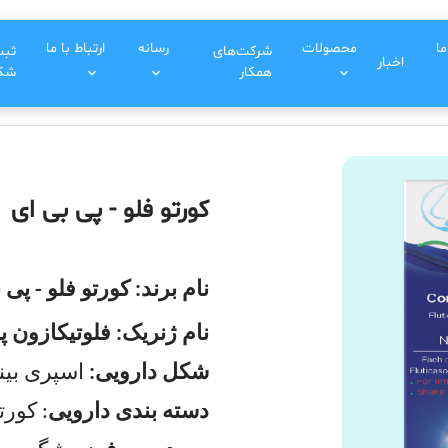
ما
محصولات
رسانه
ارتباط با ما
شرکت‌های
ثب
اخبار
همکار
شکا
کورتو فلو - پی بی ای
نام برند: کورتو فلو - پی 
نام ژنریک: فلوتیکازون پروپیونات ۵۰ میک
شکل دارویی:
اسپری بینی ۲۰ میلی لیتر (۰
دسته بندی دارویی
: کورت