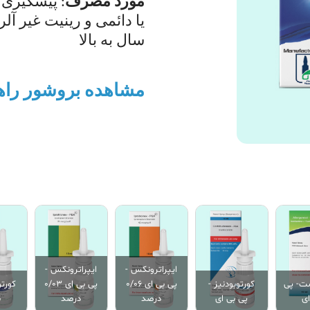
مورد مصرف
: پیشگیری 
سال به بالا
مشاهده بروشور راهن
ایپراترونکس -
ایپراترونکس -
ست- پی
کورتوبودنیز -
پی بی ای 0/06
پی بی ای 0/03
کورتو
ای
پی بی ای
درصد
درصد
ب