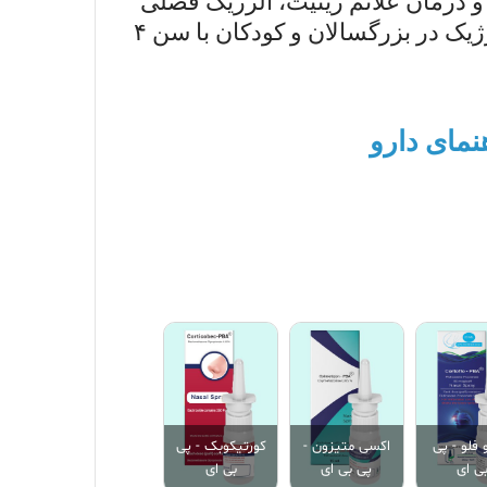
و درمان علائم رینیت، آلرژیک فصلی
یا دائمی و رینیت غیر آلرژیک در بزرگسالان و کودکان با سن ۴
مای دارو
 فلو - پی
اکسی متیزون -
کورتیکوبک - پی
ی ای
پی بی ای
بی ای