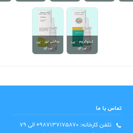
لینوکروم - پی
سالتی نوز - پی
بی ای
بی ای
تماس با ما
تلفن کارخانه: 987137175870+ الی 79