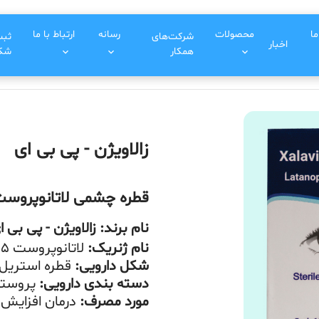
ما
محصولات
رسانه
ارتباط با ما
شرکت‌های
ثب
اخبار
همکار
شکا
زالاویژن - پی بی ای
قطره چشمی لاتانوپروست ب
نام برند: زالاویژن - پی بی ا
نام ژنریک:
لاتانوپروست 0/005 درصد
شکل دارویی:
قطره استری
دسته بندی دارویی:
پروستا
مورد مصرف:
درمان افزایش 