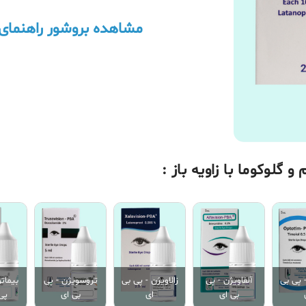
مشاهده بروشور راهنمای 
گلوکوما با زاویه باز :
 پی بی
آلفاویژن - پی
زالاویژن - پی بی
تروسویژن - پی
بیمات
بی ای
ای
بی ای
پی