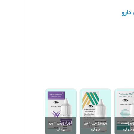
دارو
وپروست -
برینوویژن - پی
کوزالاویژن - پی
 بی ای
بی ای
بی ای