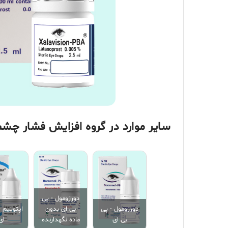
سایر موارد در گروه افزایش فشار چشم و 
دورزومول - پی
دورزومول - پی
بی ای بدون
اپتوتیم -
بی ای
ماده نگهدارنده
ای