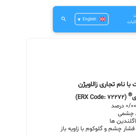
ت
English
یات
ا نام تجاری زالاویژن
®
ی
(
ERX Code: 72272
)
ل چشمی
گلندین ها
فشار چشم و گلوکوم با زاویه باز