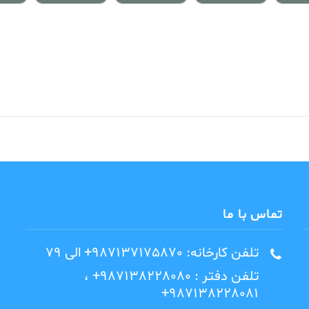
تماس با ما
تلفن کارخانه: 987137175870+ الی 79
تلفن دفتر : 987138228080+ ،
987138228081+